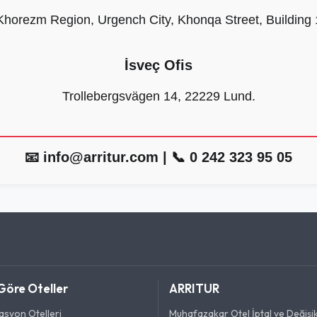
Khorezm Region, Urgench City, Khonqa Street, Building 
İsveç Ofis
Trollebergsvägen 14, 22229 Lund.
📧
info@arritur.com
| 📞 0 242 323 95 05
Göre Oteller
ARRITUR
asyon Otelleri
Muhafazakar Otel İptal ve Değişikl