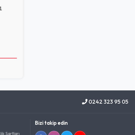
1
0242 323 95 05
Bizi takip edin
ik Şartları