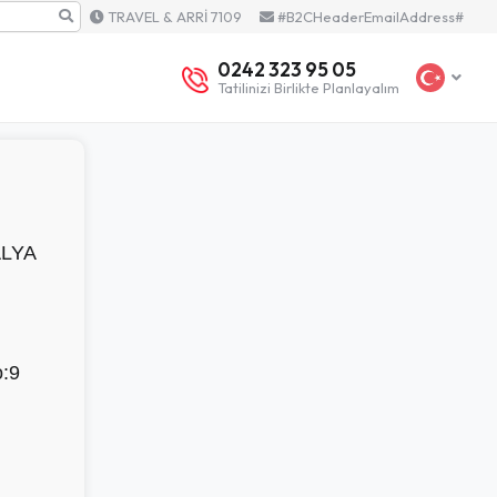
TRAVEL & ARRİ 7109
#B2CHeaderEmailAddress#
0242 323 95 05
Tatilinizi Birlikte Planlayalım
ALYA
o:9