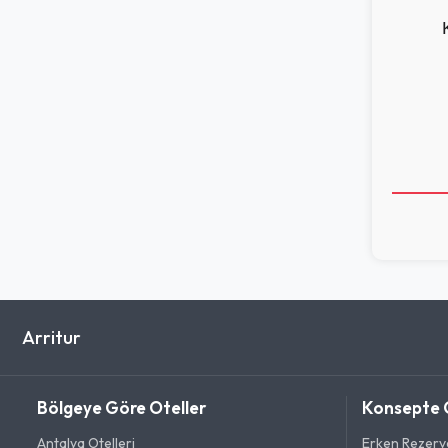
Arritur
Bölgeye Göre Oteller
Konsepte 
Antalya Otelleri
Erken Rezerv