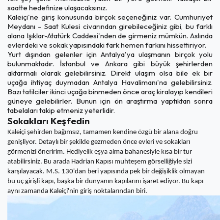
saatte hedefinize ulaşacaksınız.
Kaleiçi'ne giriş konusunda birçok seçeneğiniz var. Cumhuriyet
Meydanı - Saat Kulesi civarından girebileceğiniz gibi, bu farklı
alana Işıklar-Atatürk Caddesi'nden de girmeniz mümkün. Aslında
evlerdeki ve sokak yapısındaki fark hemen farkını hissettiriyor.
Yurt dışından gelenler için Antalya'ya ulaşmanın birçok yolu
bulunmaktadır. İstanbul ve Ankara gibi büyük şehirlerden
aktarmalı olarak gelebilirsiniz. Direkt ulaşım olsa bile ek bir
uçağa ihtiyaç duymadan Antalya Havalimanı'na gelebilirsiniz.
Bazı tatilciler ikinci uçağa binmeden önce araç kiralayıp kendileri
güneye gelebilirler. Bunun için ön araştırma yaptıktan sonra
tabelaları takip etmeniz yeterlidir.
Sokakları Keşfedin
Kaleiçi şehirden bağımsız, tamamen kendine özgü bir alana doğru
genişliyor. Detaylı bir şekilde gezmeden önce evleri ve sokakları
görmenizi öneririm. Hediyelik eşya alma bahanesiyle kısa bir tur
atabilirsiniz. Bu arada Hadrian Kapısı muhteşem görselliğiyle sizi
karşılayacak. M.S. 130'dan beri yapısında pek bir değişiklik olmayan
bu üç girişli kapı, başka bir dünyanın kapılarını işaret ediyor. Bu kapı
aynı zamanda Kaleiçi'nin giriş noktalarından biri.