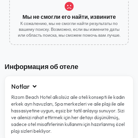
Мы не смогли его найти, извините
К сожалению, мы не смогли найти результаты по
вашему поиску. Возможно, если вы измените даты
или область поиска, мы сможем помочь вам лучше.
Информация об отеле
Notlar
Rizom Beach Hotel alkolsüz aile oteli konsepti ile kadın
erkek ayrı havuzları, Spa merkezleri ve aile plajı ile aile
hassasiyetine uygun, eşsiz bir tatil anlayışı sunuyor. Sizi
ve ailenizi rahat ettirmek için her detayı düşünülmüş,
sadece otel misafirlerinin kullanımı için hazırlanmış özel
plajı sizleri bekliyor.