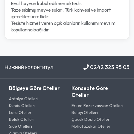
Evcil hayvan kabul edilmemektedir.
Taze sıkılmış meyve suları, Türk kahvesi ve import
içecekler ücretlidir.
Tesiste hizmet veren açık alanların kullanımı mevsim
koşullarına bağlıdır.
Нижний колонтитул
0242 323 95 05
Bölgeye Göre Oteller
Konsepte Göre
Oteller
Antalya Otelleri
Kundu Otelleri
Erken Rezervasyon Otelleri
Lara Otelleri
Balayı Otelleri
Belek Otelleri
Çocuk Dostu Oteller
Side Otelleri
Muhafazakar Oteller
Alanya Otelleri