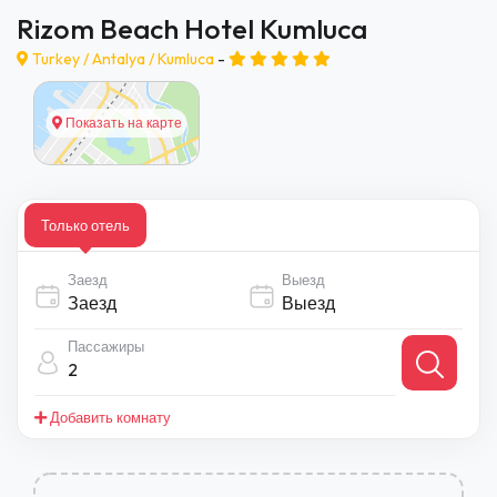
Rizom Beach Hotel Kumluca
Turkey /
Antalya
/
Kumluca
-
Показать на карте
Только отель
Заезд
Выезд
Пассажиры
2
Добавить комнату