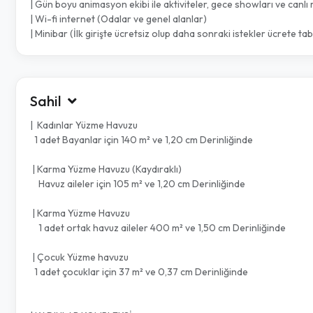
| Gün boyu animasyon ekibi ile aktiviteler, gece showları ve canlı
| Wi-fi internet (Odalar ve genel alanlar)
| Minibar (İlk girişte ücretsiz olup daha sonraki istekler ücrete tabi
Sahil
| Kadınlar Yüzme Havuzu
1 adet Bayanlar için 140 m² ve 1,20 cm Derinliğinde
| Karma Yüzme Havuzu (Kaydıraklı)
Havuz aileler için 105 m² ve 1,20 cm Derinliğinde
| Karma Yüzme Havuzu
1 adet ortak havuz aileler 400 m² ve 1,50 cm Derinliğinde
| Çocuk Yüzme havuzu
1 adet çocuklar için 37 m² ve 0,37 cm Derinliğinde