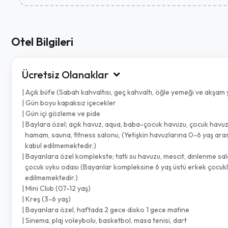
Otel Bilgileri
Ücretsiz Olanaklar
| Açık büfe (Sabah kahvaltısı, geç kahvaltı, öğle yemeği ve akşam
| Gün boyu kapaksız içecekler
| Gün içi gözleme ve pide
| Baylara özel; açık havuz, aqua, baba-çocuk havuzu, çocuk ha
hamam, sauna, fitness salonu, (Yetişkin havuzlarına 0-6 yaş aras
kabul edilmemektedir.)
| Bayanlara özel komplekste; tatlı su havuzu, mescit, dinlenme sa
çocuk uyku odası (Bayanlar kompleksine 6 yaş üstü erkek çocukl
edilmemektedir.)
| Mini Club (07-12 yaş)
| Kreş (3-6 yaş)
| Bayanlara özel, haftada 2 gece disko 1 gece matine
| Sinema, plaj voleybolu, basketbol, masa tenisi, dart