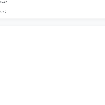
 müzik
dir.)