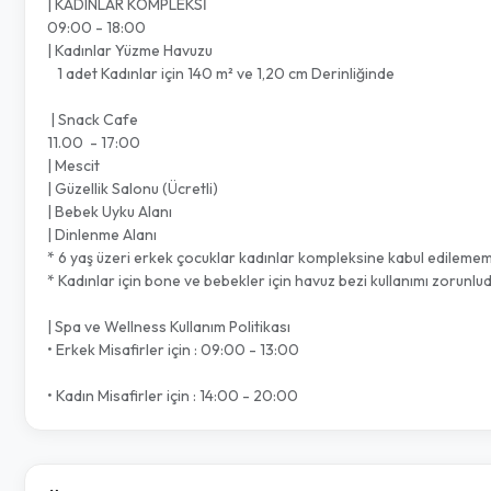
| KADINLAR KOMPLEKSİ
09:00 - 18:00
| Kadınlar Yüzme Havuzu
1 adet Kadınlar için 140 m² ve 1,20 cm Derinliğinde
| Snack Cafe
11.00 - 17:00
| Mescit
| Güzellik Salonu (Ücretli)
| Bebek Uyku Alanı
| Dinlenme Alanı
* 6 yaş üzeri erkek çocuklar kadınlar kompleksine kabul edilemem
* Kadınlar için bone ve bebekler için havuz bezi kullanımı zorunlu
| Spa ve Wellness Kullanım Politikası
• Erkek Misafirler için : 09:00 - 13:00
• Kadın Misafirler için : 14:00 - 20:00