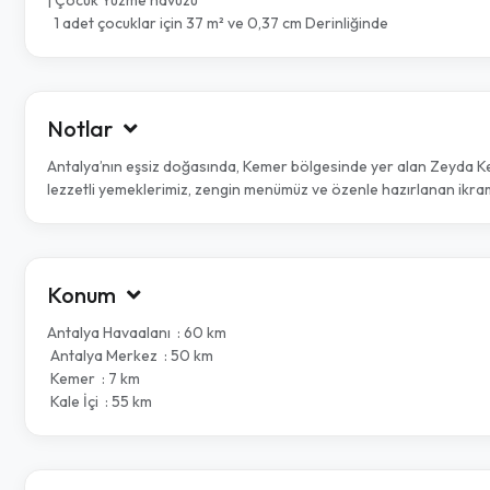
| Çocuk Yüzme havuzu
1 adet çocuklar için 37 m² ve 0,37 cm Derinliğinde
Notlar
Antalya’nın eşsiz doğasında, Kemer bölgesinde yer alan Zeyda Keme
lezzetli yemeklerimiz, zengin menümüz ve özenle hazırlanan ikram
Konum
Antalya Havaalanı : 60 km
Antalya Merkez : 50 km
Kemer : 7 km
Kale İçi : 55 km