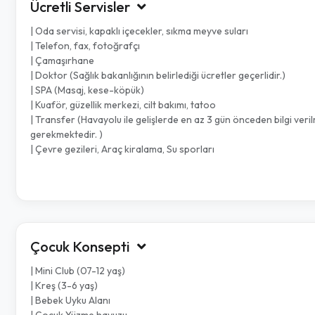
Ücretli Servisler
| Oda servisi, kapaklı içecekler, sıkma meyve suları
| Telefon, fax, fotoğrafçı
| Çamaşırhane
| Doktor (Sağlık bakanlığının belirlediği ücretler geçerlidir.)
| SPA (Masaj, kese-köpük)
| Kuaför, güzellik merkezi, cilt bakımı, tatoo
| Transfer (Havayolu ile gelişlerde en az 3 gün önceden bilgi veri
gerekmektedir. )
| Çevre gezileri, Araç kiralama, Su sporları
Çocuk Konsepti
| Mini Club (07-12 yaş)
| Kreş (3-6 yaş)
| Bebek Uyku Alanı