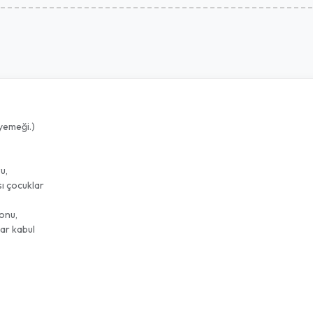
 yemeği.)
vuzu,
ı çocuklar
lonu,
ar kabul