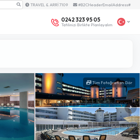
TRAVEL & ARRİ 7109
#B2CHeaderEmailAddress#
0242 323 95 05
Tatilinizi Birlikte Planlayalım
Tüm Fotoğrafları Gör